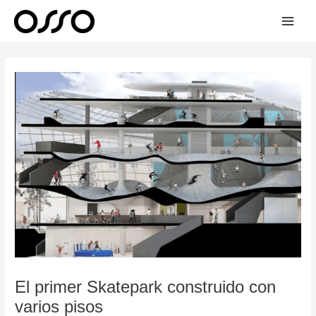
Ir
Main
al
Men
contenido
Navegación
de
entradas
El primer Skatepark construido con
varios pisos