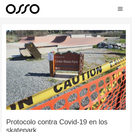
Ir
Main
al
Men
contenido
Navegación
de
entradas
Protocolo contra Covid-19 en los
skatepark