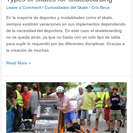
Leave a Comment
/
Curiosidades del Skate
/
Cris Beca
En la mayoría de deportes y modalidades como el skate,
siempre existirán variaciones en sus implementos dependiendo
de la necesidad del deportista. En este caso el skateboarding
no se queda atrás, ya que no basta con un solo tipo de tabla
para suplir lo requerido por las diferentes disciplinas. Gracias a
la creación de muchas
Read More »
4
types
of
skateboarding
that
you
didn't
know