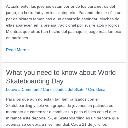
Actualmente, las jóvenes están borrando los parámetros del
juego, en la ciudad y en los skateparks. Pasando de ser sólo un
par de skaters femeninas a un desarrollo estándar. Muchas de
ellas aparecen en la prensa tradicional por sus relatos y logros.
Mientras que otras han hecho del patinaje el juego más famoso
en naciones
Read More »
What
What you need to know about World
you
Skateboarding Day
need
Leave a Comment
/
Curiosidades del Skate
/
Cris Beca
to
know
Para los que aún no están tan familiarizados con el
about
Skateboarding y solo ven grupos de jóvenes en patineta es
World
momento de comenzar a cambiar un poco el foco con el que
Skateboarding
miramos este deporte. Sí, el Skateboarding es un deporte que
Day
además se celebra a nivel mundial. Cada 21 de julio los