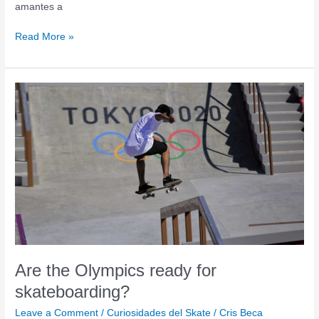
amantes a
Read More »
Are
the
Olympics
ready
for
skateboarding?
Are the Olympics ready for
skateboarding?
Leave a Comment
/
Curiosidades del Skate
/
Cris Beca