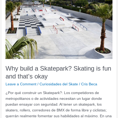
a
Skatepark?
Skating
is
fun
and
that's
okay
Why build a Skatepark? Skating is fun
and that's okay
Leave a Comment
/
Curiosidades del Skate
/
Cris Beca
¿Por qué construir un Skatepark?: Los competidores de
metropolitanos o de actividades necesitan un lugar donde
puedan ensayar con seguridad. Al tener un skatepark, los
skaters, rollers, corredores de BMX de forma libre y ciclistas;
querrán realmente fomentar sus habilidades al máximo. En una