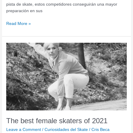
pista de skate, estos competidores conseguirán una mayor
preparación en sus
Read More »
The
best
female
skaters
of
2021
The best female skaters of 2021
Leave a Comment
/
Curiosidades del Skate
/
Cris Beca