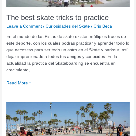
The best skate tricks to practice
Leave a Comment
/
Curiosidades del Skate
/
Cris Beca
En el mundo de las Pistas de skate existen múltiples trucos de
este deporte, con los cuales podrás practicar y aprender todo lo
que necesitas para ser todo un astro en el Skate y parkour; así
dejar impresionado a todos tus amigos y conocidos. En la
actualidad la práctica del Skateboarding se encuentra en
crecimiento,
Read More »
The
10
best
skate
parks