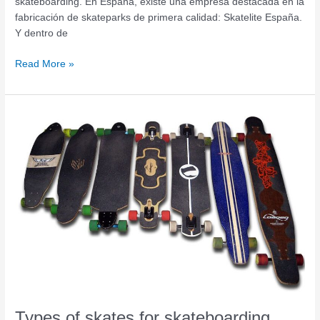
skateboarding. En España, existe una empresa destacada en la
fabricación de skateparks de primera calidad: Skatelite España.
Y dentro de
Read More »
Types
of
skates
for
skateboarding
Types of skates for skateboarding