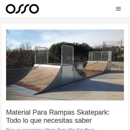
Ir
Main
al
Men
contenido
Navegación
de
entradas
Material Para Rampas Skatepark:
Todo lo que necesitas saber