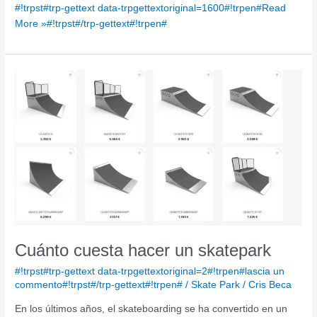
#!trpst#trp-gettext data-trpgettextoriginal=1600#!trpen#Read
More »#!trpst#/trp-gettext#!trpen#
Cuánto
cuesta
hacer
un
skatepark
Cuánto cuesta hacer un skatepark
#!trpst#trp-gettext data-trpgettextoriginal=2#!trpen#lascia un
commento#!trpst#/trp-gettext#!trpen#
/
Skate Park
/
Cris Beca
En los últimos años, el skateboarding se ha convertido en un