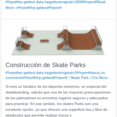
#!trpst#trp-gettext data-trpgettextoriginal=1600#!trpen#Read
More »#!trpst#/trp-gettext#!trpen#
Construcción
de
Skate
Parks
Construcción de Skate Parks
#!trpst#trp-gettext data-trpgettextoriginal=2#!trpen#lascia un
commento#!trpst#/trp-gettext#!trpen#
/
Skate Park
/
Cris Beca
Si eres un fanático de los deportes extremos, en especial del
skateboarding, sabrás que una de las mayores preocupaciones
de los patinadores es encontrar lugares seguros y adecuados
para practicar. En ese sentido, los skates Parks son una
excelente opción, ya que ofrecen una superficie lisa y libre de
obstáculos que permite realizar trucos y