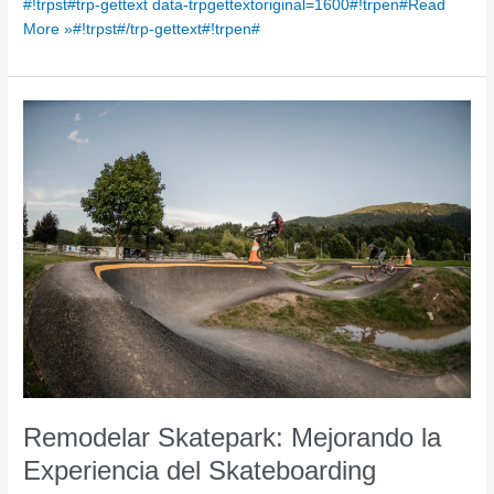
#!trpst#trp-gettext data-trpgettextoriginal=1600#!trpen#Read
More »#!trpst#/trp-gettext#!trpen#
Remodelar
Skatepark:
Mejorando
la
Experiencia
del
Skateboarding
Remodelar Skatepark: Mejorando la
Experiencia del Skateboarding