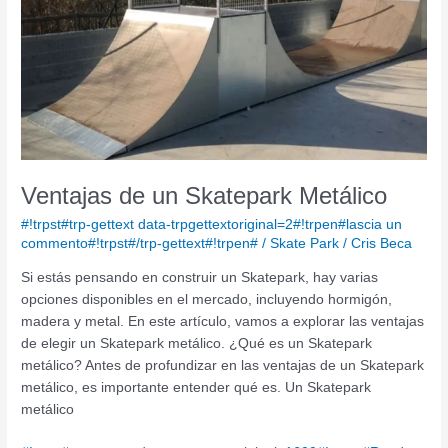
Metálico
Ventajas de un Skatepark Metálico
#!trpst#trp-gettext data-trpgettextoriginal=2#!trpen#lascia un
commento#!trpst#/trp-gettext#!trpen#
/
Skate Park
/
Cris Beca
Si estás pensando en construir un Skatepark, hay varias
opciones disponibles en el mercado, incluyendo hormigón,
madera y metal. En este artículo, vamos a explorar las ventajas
de elegir un Skatepark metálico. ¿Qué es un Skatepark
metálico? Antes de profundizar en las ventajas de un Skatepark
metálico, es importante entender qué es. Un Skatepark
metálico