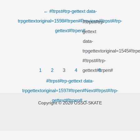
←
#!trpst#trp-gettext data-
trpgettextoriginal=1598#!trpen#Previous#!trpst#/trp-
#!trpst#trp-
gettext#!trpen#
gettext
data-
trpgettextoriginal=1545#!tr
#!trpst#/trp-
1
2
3
4
gettext#!trpen#
6
#!trpst#trp-gettext data-
trpgettextoriginal=1597#!trpen#Next#!trpst#/trp-
gettext#!trpen#
→
Copyright © 2026 OSSO-SKATE