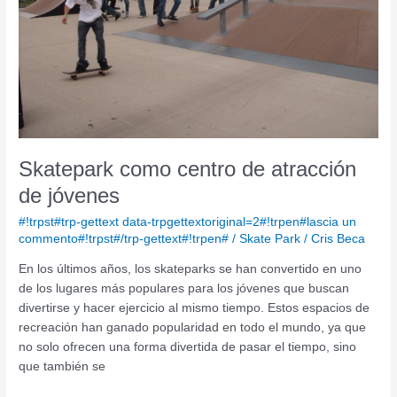
Skatepark como centro de atracción
de jóvenes
#!trpst#trp-gettext data-trpgettextoriginal=2#!trpen#lascia un
commento#!trpst#/trp-gettext#!trpen#
/
Skate Park
/
Cris Beca
En los últimos años, los skateparks se han convertido en uno
de los lugares más populares para los jóvenes que buscan
divertirse y hacer ejercicio al mismo tiempo. Estos espacios de
recreación han ganado popularidad en todo el mundo, ya que
no solo ofrecen una forma divertida de pasar el tiempo, sino
que también se