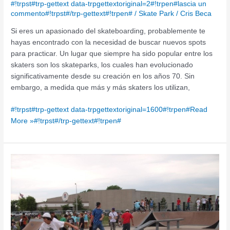
#!trpst#trp-gettext data-trpgettextoriginal=2#!trpen#lascia un
commento#!trpst#/trp-gettext#!trpen#
/
Skate Park
/
Cris Beca
Si eres un apasionado del skateboarding, probablemente te
hayas encontrado con la necesidad de buscar nuevos spots
para practicar. Un lugar que siempre ha sido popular entre los
skaters son los skateparks, los cuales han evolucionado
significativamente desde su creación en los años 70. Sin
embargo, a medida que más y más skaters los utilizan,
#!trpst#trp-gettext data-trpgettextoriginal=1600#!trpen#Read
More »#!trpst#/trp-gettext#!trpen#
Skatepark
como
centro
de
atracción
de
jóvenes