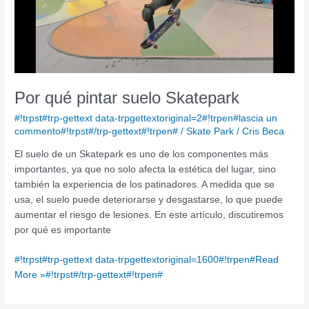
Por qué pintar suelo Skatepark
#!trpst#trp-gettext data-trpgettextoriginal=2#!trpen#lascia un
commento#!trpst#/trp-gettext#!trpen#
/
Skate Park
/
Cris Beca
El suelo de un Skatepark es uno de los componentes más
importantes, ya que no solo afecta la estética del lugar, sino
también la experiencia de los patinadores. A medida que se
usa, el suelo puede deteriorarse y desgastarse, lo que puede
aumentar el riesgo de lesiones. En este artículo, discutiremos
por qué es importante
#!trpst#trp-gettext data-trpgettextoriginal=1600#!trpen#Read
More »#!trpst#/trp-gettext#!trpen#