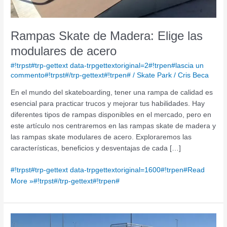
Rampas Skate de Madera: Elige las
modulares de acero
#!trpst#trp-gettext data-trpgettextoriginal=2#!trpen#lascia un
commento#!trpst#/trp-gettext#!trpen#
/
Skate Park
/
Cris Beca
En el mundo del skateboarding, tener una rampa de calidad es
esencial para practicar trucos y mejorar tus habilidades. Hay
diferentes tipos de rampas disponibles en el mercado, pero en
este artículo nos centraremos en las rampas skate de madera y
las rampas skate modulares de acero. Exploraremos las
características, beneficios y desventajas de cada […]
#!trpst#trp-gettext data-trpgettextoriginal=1600#!trpen#Read
More »#!trpst#/trp-gettext#!trpen#
Construcción