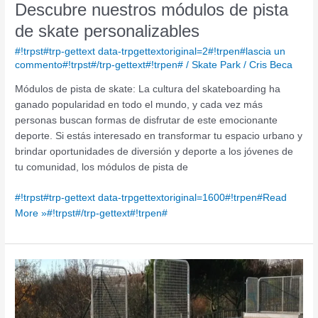
Descubre nuestros módulos de pista
skate
personalizables
de skate personalizables
#!trpst#trp-gettext data-trpgettextoriginal=2#!trpen#lascia un
commento#!trpst#/trp-gettext#!trpen#
/
Skate Park
/
Cris Beca
Módulos de pista de skate: La cultura del skateboarding ha
ganado popularidad en todo el mundo, y cada vez más
personas buscan formas de disfrutar de este emocionante
deporte. Si estás interesado en transformar tu espacio urbano y
brindar oportunidades de diversión y deporte a los jóvenes de
tu comunidad, los módulos de pista de
#!trpst#trp-gettext data-trpgettextoriginal=1600#!trpen#Read
More »#!trpst#/trp-gettext#!trpen#
Ventajas
de
un
Skatepark