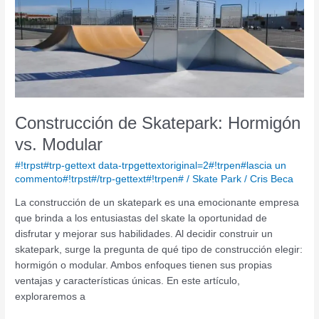
de
Skatepark:
Hormigón
vs.
Modular
Construcción de Skatepark: Hormigón
vs. Modular
#!trpst#trp-gettext data-trpgettextoriginal=2#!trpen#lascia un
commento#!trpst#/trp-gettext#!trpen#
/
Skate Park
/
Cris Beca
La construcción de un skatepark es una emocionante empresa
que brinda a los entusiastas del skate la oportunidad de
disfrutar y mejorar sus habilidades. Al decidir construir un
skatepark, surge la pregunta de qué tipo de construcción elegir:
hormigón o modular. Ambos enfoques tienen sus propias
ventajas y características únicas. En este artículo,
exploraremos a