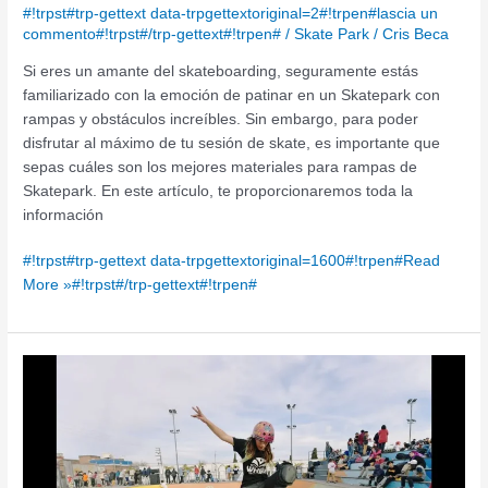
#!trpst#trp-gettext data-trpgettextoriginal=2#!trpen#lascia un
commento#!trpst#/trp-gettext#!trpen#
/
Skate Park
/
Cris Beca
Si eres un amante del skateboarding, seguramente estás
familiarizado con la emoción de patinar en un Skatepark con
rampas y obstáculos increíbles. Sin embargo, para poder
disfrutar al máximo de tu sesión de skate, es importante que
sepas cuáles son los mejores materiales para rampas de
Skatepark. En este artículo, te proporcionaremos toda la
información
#!trpst#trp-gettext data-trpgettextoriginal=1600#!trpen#Read
More »#!trpst#/trp-gettext#!trpen#
Por
qué
pintar
suelo
Skatepark