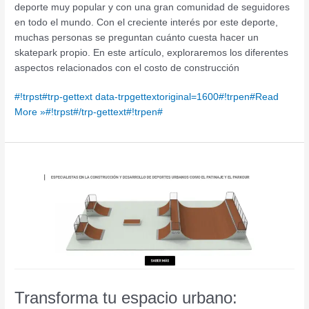
deporte muy popular y con una gran comunidad de seguidores
en todo el mundo. Con el creciente interés por este deporte,
muchas personas se preguntan cuánto cuesta hacer un
skatepark propio. En este artículo, exploraremos los diferentes
aspectos relacionados con el costo de construcción
#!trpst#trp-gettext data-trpgettextoriginal=1600#!trpen#Read
More »#!trpst#/trp-gettext#!trpen#
Transforma
tu
espacio
urbano:
Descubre
nuestros
módulos
de
pista
Transforma tu espacio urbano:
de