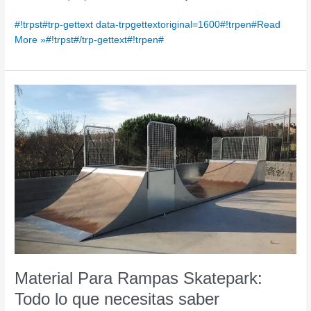
#!trpst#trp-gettext data-trpgettextoriginal=1600#!trpen#Read
More »#!trpst#/trp-gettext#!trpen#
Material
Para
Rampas
Skatepark:
Todo
lo
que
necesitas
saber
Material Para Rampas Skatepark:
Todo lo que necesitas saber