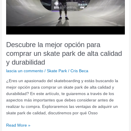
comprar
un
skate
park
de
alta
calidad
Descubre la mejor opción para
y
comprar un skate park de alta calidad
durabilidad
y durabilidad
lascia un commento
/
Skate Park
/
Cris Beca
¿Eres un apasionado del skateboarding y estás buscando la
mejor opción para comprar un skate park de alta calidad y
durabilidad? En este artículo, te guiaremos a través de los
aspectos más importantes que debes considerar antes de
realizar tu compra. Exploraremos las ventajas de adquirir un
skate park de calidad, discutiremos por qué Osso
Read More »