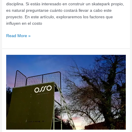
disciplina. Si estás interesado en construir un skatepark propio,
es natural preguntarse cuánto costará llevar a cabo este
proyecto. En este artículo, exploraremos los factores que
influyen en el costo
Read More »
Venta
de
rampas
de
skate
en
España:
Diseño
y
calidad
garantizados