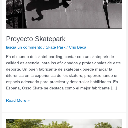
Proyecto Skatepark
lascia un commento
/
Skate Park
/
Cris Beca
En el mundo del skateboarding, contar con un skatepark de
calidad es esencial para los aficionados y profesionales de este
deporte. Un buen fabricante de skatepark puede marcar la
diferencia en la experiencia de los skaters, proporcionando un
espacio adecuado para practicar y desarrollar habilidades. En
España, Osso Skate se destaca como el mejor fabricante […]
Read More »
Cuánto
se