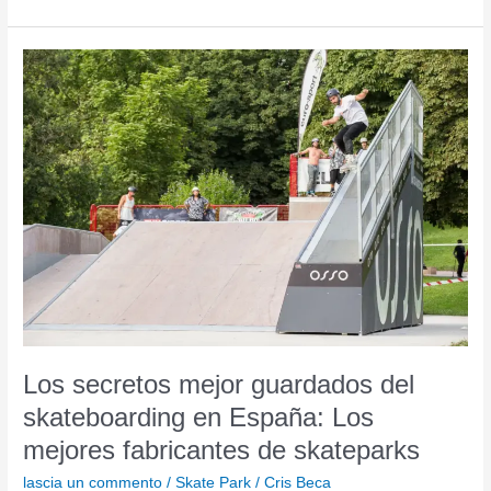
Los
secretos
mejor
guardados
del
skateboarding
en
España:
Los
mejores
fabricantes
de
skateparks
Los secretos mejor guardados del
skateboarding en España: Los
mejores fabricantes de skateparks
lascia un commento
/
Skate Park
/
Cris Beca