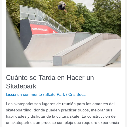
Tarda
en
Hacer
un
Skatepark
Cuánto se Tarda en Hacer un
Skatepark
lascia un commento
/
Skate Park
/
Cris Beca
Los skateparks son lugares de reunión para los amantes del
skateboarding, donde pueden practicar trucos, mejorar sus
habilidades y disfrutar de la cultura skate. La construcción de
un skatepark es un proceso complejo que requiere experiencia