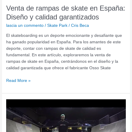
Venta de rampas de skate en España:
Diseño y calidad garantizados
lascia un commento
/
Skate Park
/
Cris Beca
El skateboarding es un deporte emocionante y desafiante que
ha ganado popularidad en España. Para los amantes de este
deporte, contar con rampas de skate de calidad es
fundamental. En este artículo, exploraremos la venta de
rampas de skate en España, centrándonos en el diseño y la
calidad garantizada que ofrece el fabricante Osso Skate
Read More »
Descubre
la
mejor
opción
para