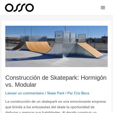
Aller
Main
au
Men
contenu
Navigation
des
articles
Construcción de Skatepark: Hormigón
vs. Modular
Laisser un commentaire
/
Skate Park
/ Par
Cris Beca
La construcción de un skatepark es una emocionante empresa
que brinda a los entusiastas del skate la oportunidad de
disfrutar y mejorar sus habilidades. Al decidir construir un