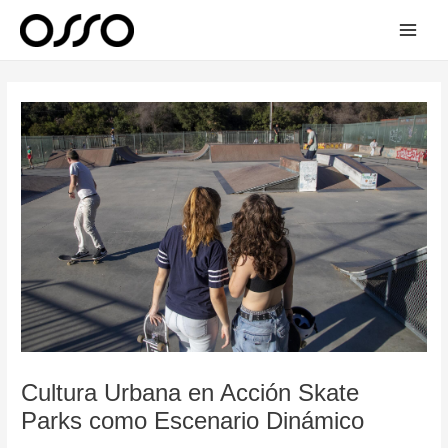
Skip
Main
to
Men
content
Post
navigation
Cultura Urbana en Acción Skate
Parks como Escenario Dinámico