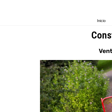
Ir
al
contenido
Inicio
Cons
Vent