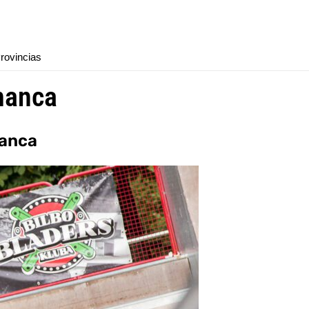
rovincias
manca
manca