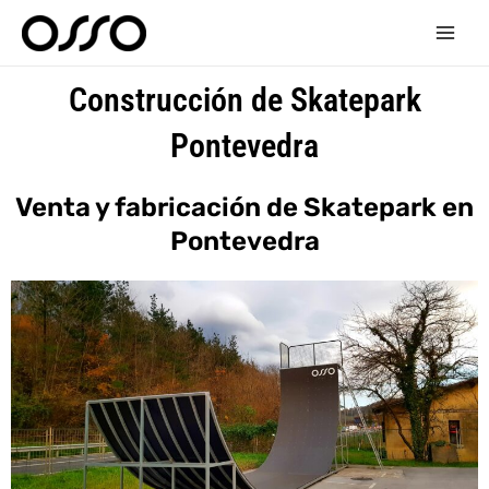
Ir
Main
al
Men
contenido
Construcción de Skatepark
Pontevedra
Venta y fabricación de Skatepark en
Pontevedra