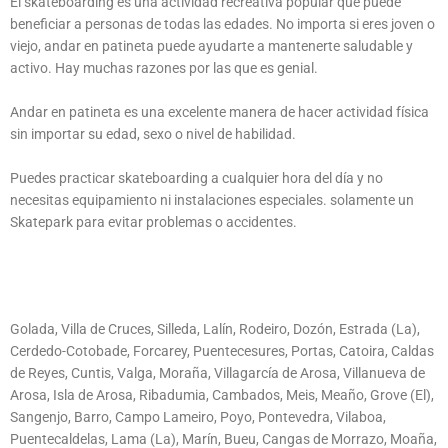
El skateboarding es una actividad recreativa popular que puede
beneficiar a personas de todas las edades. No importa si eres joven o
viejo, andar en patineta puede ayudarte a mantenerte saludable y
activo. Hay muchas razones por las que es genial.
Andar en patineta es una excelente manera de hacer actividad física
sin importar su edad, sexo o nivel de habilidad.
Puedes practicar skateboarding a cualquier hora del día y no
necesitas equipamiento ni instalaciones especiales. solamente un
Skatepark para evitar problemas o accidentes.
Golada, Villa de Cruces, Silleda, Lalín, Rodeiro, Dozón, Estrada (La),
Cerdedo-Cotobade, Forcarey, Puentecesures, Portas, Catoira, Caldas
de Reyes, Cuntis, Valga, Moraña, Villagarcía de Arosa, Villanueva de
Arosa, Isla de Arosa, Ribadumia, Cambados, Meis, Meaño, Grove (El),
Sangenjo, Barro, Campo Lameiro, Poyo, Pontevedra, Vilaboa,
Puentecaldelas, Lama (La), Marín, Bueu, Cangas de Morrazo, Moaña,