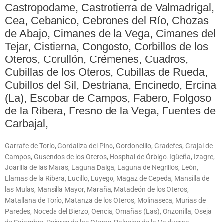
Castropodame, Castrotierra de Valmadrigal,
Cea, Cebanico, Cebrones del Río, Chozas
de Abajo, Cimanes de la Vega, Cimanes del
Tejar, Cistierna, Congosto, Corbillos de los
Oteros, Corullón, Crémenes, Cuadros,
Cubillas de los Oteros, Cubillas de Rueda,
Cubillos del Sil, Destriana, Encinedo, Ercina
(La), Escobar de Campos, Fabero, Folgoso
de la Ribera, Fresno de la Vega, Fuentes de
Carbajal,
Garrafe de Torío, Gordaliza del Pino, Gordoncillo, Gradefes, Grajal de
Campos, Gusendos de los Oteros, Hospital de Órbigo, Igüeña, Izagre,
Joarilla de las Matas, Laguna Dalga, Laguna de Negrillos, León,
Llamas de la Ribera, Lucillo, Luyego, Magaz de Cepeda, Mansilla de
las Mulas, Mansilla Mayor, Maraña, Matadeón de los Oteros,
Matallana de Torío, Matanza de los Oteros, Molinaseca, Murias de
Paredes, Noceda del Bierzo, Oencia, Omañas (Las), Onzonilla, Oseja
de Sajambre, Pajares de los Oteros, Palacios de la Valduerna,