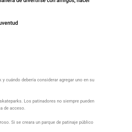
manera de divertirse con amigos, hacer
juventud
rk y cuándo debería considerar agregar uno en su
r skateparks. Los patinadores no siempre pueden
ta de acceso.
roso. Si se creara un parque de patinaje público