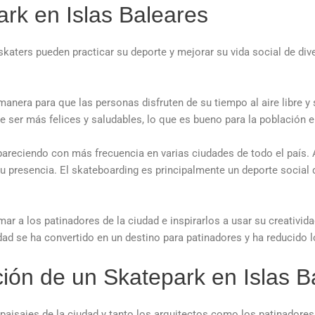
ark en Islas Baleares
skaters pueden practicar su deporte y mejorar su vida social de di
manera para que las personas disfruten de su tiempo al aire libre
e ser más felices y saludables, lo que es bueno para la población e
areciendo con más frecuencia en varias ciudades de todo el país. 
 presencia. El skateboarding es principalmente un deporte social 
 a los patinadores de la ciudad e inspirarlos a usar su creatividad
d se ha convertido en un destino para patinadores y ha reducido l
ción de un Skatepark en Islas B
paisajes de la ciudad y tanto los arquitectos como los patinadores