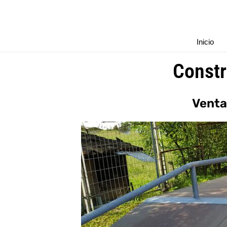
Ir
al
contenido
Inicio
Constr
Venta