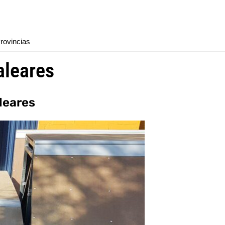
rovincias
aleares
leares